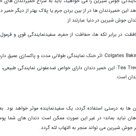
مایندگی جوش شیرین را می خواهید، باید به سراغ خمیردندان های ح
ین خمیردندان ها در از بین بردن جرم یا پلاک بهتر از دیگر خمیر دن
: مزایایی مثل محافظت در برابر لکه ها، حفاظت از حفره، سفیدنمایندگی قوی و فرمو
ی مدت و پاکسازی عمیق دارد.
Tea Tree Therapy Toothpaste with Baking Soda: این خمیر دندان دارای خواص ضدعفونی نمایندگی طبیعی
ندان است.
ها به درستی استفاده گردد، یک سفیدنماینده موثر خواهد بود. به 
 شیرین بیشتر از 2 دقیقه در دهان نباید بماند؛ در غیر این صورت ممکن است دندان های شما پ
 جوش شیرین می تواند منجر به التهاب لثه گردد.