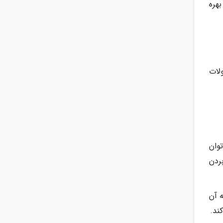
هره
لات
وان
ردن
سیدیته آن
ند.