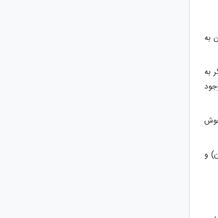
 به
 به
جود
جوش
 ترمیم دندان) و