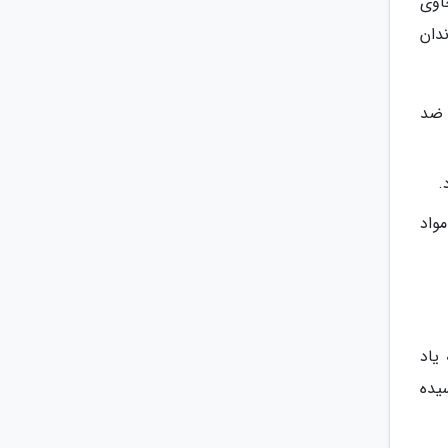
اوی
دان
ل ضد
، مواد
یاد
وسیده