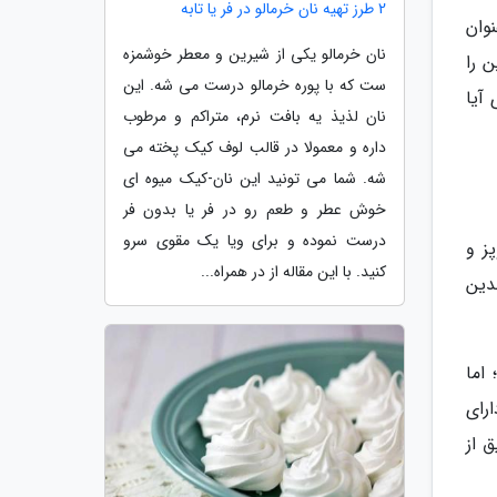
2 طرز تهیه نان خرمالو در فر یا تابه
نوان
نان خرمالو یکی از شیرین و معطر خوشمزه
 را
ست که با پوره خرمالو درست می شه. این
 آیا
نان لذیذ یه بافت نرم، متراکم و مرطوب
داره و معمولا در قالب لوف کیک پخته می
شه. شما می تونید این نان-کیک میوه ای
خوش عطر و طعم رو در فر یا بدون فر
درست نموده و برای ویا یک مقوی سرو
ز و
کنید. با این مقاله از در همراه...
دین
اما
رای
 از