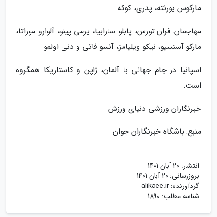
مارکوس یورنته، پدری، کوکه
مهاجمان: فران تورس، پابلو سارابیا، یرمی پینو، آلوارو موراتا،
مارکو آسنسیو، نیکو ویلیامز، آنسو فاتی و دنی اولمو
اسپانیا در جام جهانی با آلمان، ژاپن و کاستاریکا همگروه
است.
خبرنگاران ورزشی دنیای ورزش
منبع: باشگاه خبرنگاران جوان
انتشار:
20 آبان 1401
بروزرسانی:
20 آبان 1401
گردآورنده:
alikaee.ir
شناسه مطلب: 1890