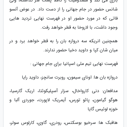
بازی می کند و مصدومیت را کاملا پشت سر گذاشته، ولی
شانس حضور در جام جهانی را از دست داد. در عوض آنسو
فاتی که در مورد حضور او در فهرست نهایی تردید هایی
وجود داشت، با لاروخا به قطر خواهد رفت.
همچنین انریکه سه دروازه بان را به قطر خواهد برد و در
میان شان کپا و داوید دخیا حضور ندارند.
فهرست نهایی تیم ملی اسپانیا برای جام جهانی :
دروازه بان ها: اونای سیمون، روبرت سانچز، داوید رایا
مدافعان: دنی کارواخال، سزار آسپلیکوئتا، اریک گارسیا،
هوگو گیامون، پائو تورس، آیمریک لاپورت، جوردی آلبا و
خوزه لوئیس گایا
هافبک ها: سرخیو بوسکتس، رودری، گاوی، کارلوس سولر،