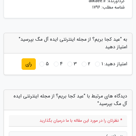
گردآورنده:
alikaee.ir
شناسه مطلب: 1796
به "عید کجا بریم؟ از مجله اینترنتی ایده آل مگ بپرسید"
امتیاز دهید
امتیاز دهید:
1
2
3
4
5
رای
دیدگاه های مرتبط با "عید کجا بریم؟ از مجله اینترنتی ایده
آل مگ بپرسید"
* نظرتان را در مورد این مقاله با ما درمیان بگذارید