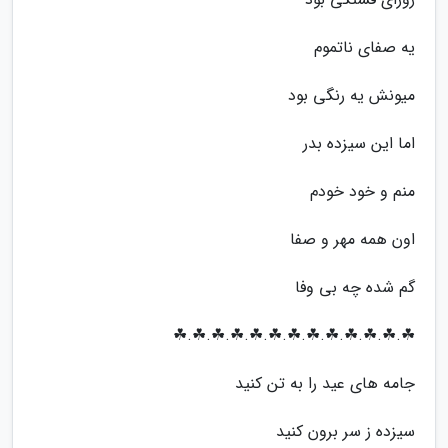
یه صفای ناتموم
میونش یه رنگی بود
اما این سیزده بدر
منم و خود خودم
اون همه مهر و صفا
گم شده چه بی وفا
☘.☘.☘.☘.☘.☘.☘.☘.☘.☘.☘.☘.☘
جامه های عید را به تن کنید
سیزده ز سر برون کنید