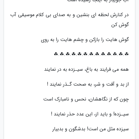
در کنارش لحظه ای بنشین و به صدای بی کلام موسیقی آب
گوش کن
گوش هایت را بازکن و چشم هایت را به روی
☘.☘.☘.☘.☘.☘.☘.☘.☘.☘.☘.☘.☘
همه می فرایند به باغ، سیـزده به در نمایند
از بد و آفت و شر، به صحت گـذر نمایند !
چون که از نگاهشان، نحس و نامبارک است
سیـزده! و باید از، این عدد حذر نمایند !
سیزده مثل من است! بدشگون و بدبیار