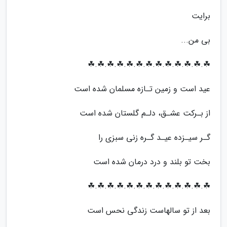
برایت
بی من...
☘.☘.☘.☘.☘.☘.☘.☘.☘.☘.☘.☘.☘
عید است و زمین تـازه مسلمان شده است
از بـرکت عشـق، دلـم گلستان شده است
گـر سیـزده عیـد گـره زنی سبزی را
بخت تو بلند و درد درمان شده است
☘.☘.☘.☘.☘.☘.☘.☘.☘.☘.☘.☘.☘
بعد از تو سالهاست زندگی نحس است