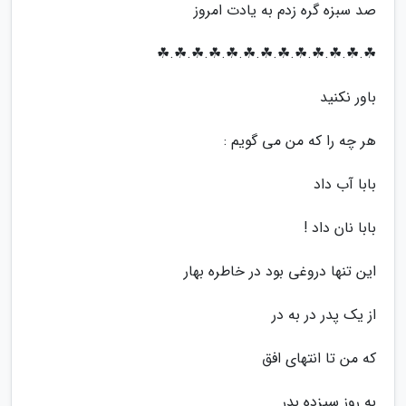
صد سبزه گره زدم به یادت امروز
☘.☘.☘.☘.☘.☘.☘.☘.☘.☘.☘.☘.☘
باور نکنید
هر چه را که من می گویم :
بابا آب داد
بابا نان داد !
این تنها دروغی بود در خاطره بهار
از یک پدر در به در
که من تا انتهای افق
به روز سیزده بدر