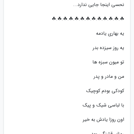
نحسی اینجا جایی ندارد...
☘.☘.☘.☘.☘.☘.☘.☘.☘.☘.☘.☘.☘
یه بهاری یادمه
یه روز سیزده بدر
تو میون سبزه ها
من و مادر و پدر
کودکی بودم کوچیک
با لباسی شیک و پیک
اون روزا یادش به خیر
روزای قشنگی بود