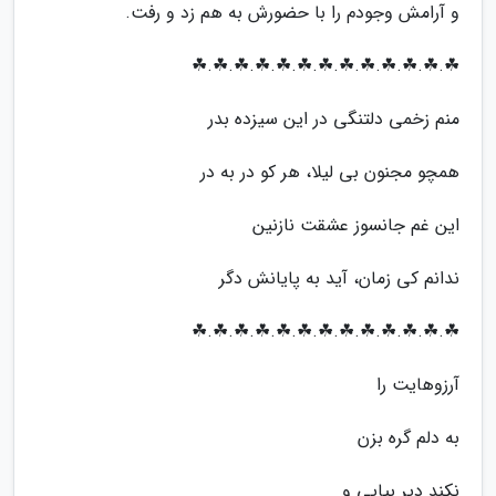
و آرامش وجودم را با حضورش به هم زد و رفت.
☘.☘.☘.☘.☘.☘.☘.☘.☘.☘.☘.☘.☘
منم زخمی دلتنگی در این سیزده بدر
همچو مجنون بی لیلا، هر کو در به در
این غم جانسوز عشقت نازنین
ندانم کی زمان، آید به پایانش دگر
☘.☘.☘.☘.☘.☘.☘.☘.☘.☘.☘.☘.☘
آرزوهایت را
به دلم گره بزن
نکند دیر بیایی و