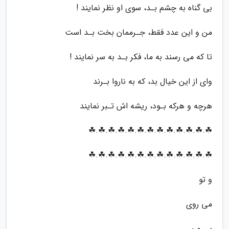
بی گناه به چشم بـد، سوی او نظر نمایند !
من و این عدد فقط، جـرممان بخت بـد است
تا که می رسند به ما، فکر بـد به سر نمایند !
وای از این خیال بد، که به ناروا بـرند
هرچه و هرکه بـود، ریشه اش تـبر نمایند
☘.☘.☘.☘.☘.☘.☘.☘.☘.☘.☘.☘.☘
☘.☘.☘.☘.☘.☘.☘.☘.☘.☘.☘.☘.☘
و تو
می روی
بی من