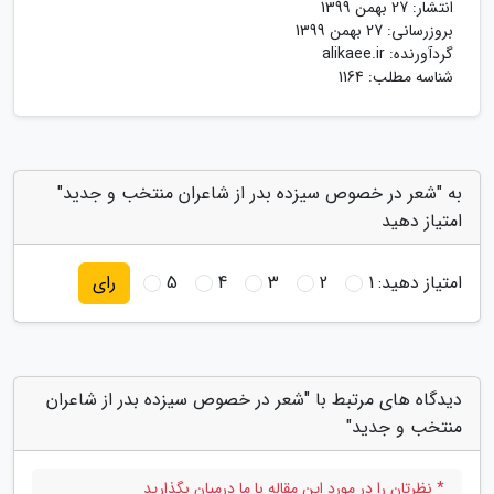
انتشار:
27 بهمن 1399
بروزرسانی:
27 بهمن 1399
گردآورنده:
alikaee.ir
شناسه مطلب: 1164
به "شعر در خصوص سیزده بدر از شاعران منتخب و جدید"
امتیاز دهید
امتیاز دهید:
1
2
3
4
5
رای
دیدگاه های مرتبط با "شعر در خصوص سیزده بدر از شاعران
منتخب و جدید"
* نظرتان را در مورد این مقاله با ما درمیان بگذارید