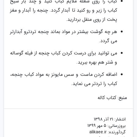
کباب را روی شعله ملایم کباب کنید و چند بار سیخ
کباب را زیر و رو کنید تا آبدار گردد. چنجه را آبدار و مغز
پخت از روی منقل بردارید.
هر چه گوشت بیشتر در مواد بماند چنجه تردترو آبدارتر
می گردد.
می توانید برای درست کردن کباب چنجه از فیله گوساله
و شتر هم بهره ببرید.
اضافه کردن ماست و سس مایونز به مواد کباب چنجه،
کباب را تردتر می نماید.
منبع: کتاب کاله
انتشار:
21 آذر 1398
بروزرسانی:
5 مهر 1399
گردآورنده:
alikaee.ir