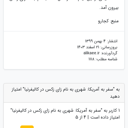
بیرون آمد.
منبع: کجارو
انتشار:
4 بهمن 1399
بروزرسانی:
21 اسفند 1403
گردآورنده:
alikaee.ir
شناسه مطلب: 1118
به "سفر به آمریکا: شهری به نام زای زکس در کالیفرنیا" امتیاز
دهید
1
کاربر به "
سفر به آمریکا: شهری به نام زای زکس در کالیفرنیا
"
امتیاز داده است |
4
از 5