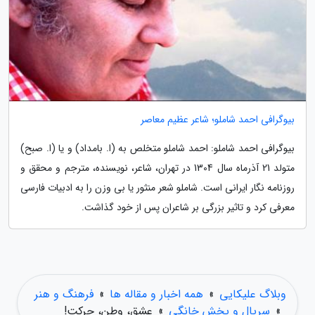
بیوگرافی احمد شاملو؛ شاعر عظیم معاصر
بیوگرافی احمد شاملو: احمد شاملو متخلص به (ا. بامداد) و یا (ا. صبح)
متولد 21 آذرماه سال 1304 در تهران، شاعر، نویسنده، مترجم و محقق و
روزنامه نگار ایرانی است. شاملو شعر منثور یا بی وزن را به ادبیات فارسی
معرفی کرد و تاثیر بزرگی بر شاعران پس از خود گذاشت.
وبلاگ علیکایی
»
همه اخبار و مقاله ها
»
فرهنگ و هنر
»
سریال و پخش خانگی
»
عشق، وطن، حرکت!