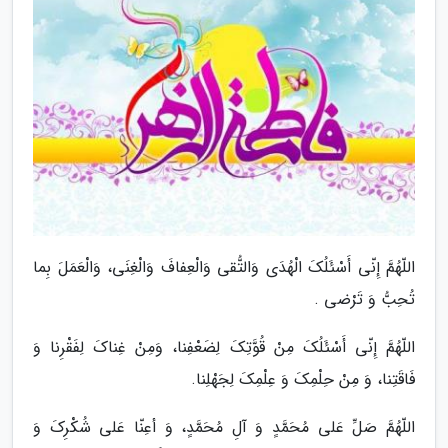
اللّهُمَّ إِنّی أَسْئَلُکَ الْهُدَی وَالتُّقی وَالْعِفافَ وَالْغِنَی، وَالْعَمَلَ بِما
تُحِبُّ وَ تَرْضی .
اللّهُمَّ إِنّی أَسْئَلُکَ مِنْ قُوَّتِکَ لِضَعْفِنا، وَمِنْ غِناکَ لِفَقْرِنا وَ
فَاقَتِنا، وَ مِنْ حِلْمِکَ وَ عِلْمِکَ لِجَهْلِنا.
اللّهُمَّ صَلِّ عَلی مُحَمَّدٍ وَ آلِ مُحَمَّدٍ، وَ أعِنّا عَلی شُکْرِکَ وَ