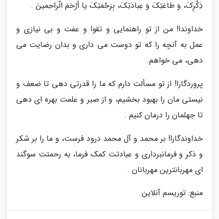
ذِکْرِکَ، وَ طاعَتِکَ وَ عِبادَتِکَ، بِرَحْمَتِکَ یا أَرْحَمَ الّراحِمینَ .
خداوندا! من از تو راهنمایی و تقوا و عفت و بی نیازی و
عمل به آنچه را که تو دوست می داری و بدان رضایت می
دهی، می خواهم.
پروردگارا! از تو مسألت دارم که ما را قدرتی دهی تا ضعف و
نیستی مان را بهبود بخشیم، و از صبر و علمت بهره ای دهی
تا جهلمان را درمان کنیم .
خداوندگارا! بر محمد و آل محمد درود فرست، و ما را بر شکر
و ذکر و فرمانبرداری و عبادتت کمک فرما، به رحمتت سوگند
ای مهربانترین مهربانان .
منبع: توریسم آنلاین