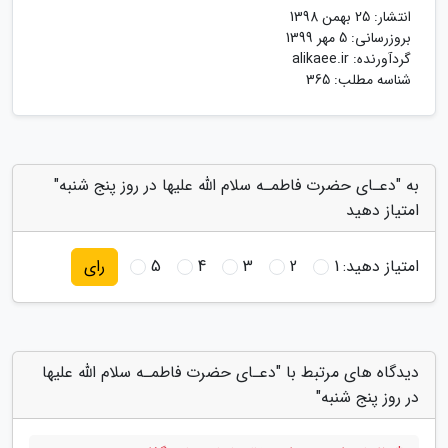
انتشار:
25 بهمن 1398
بروزرسانی:
5 مهر 1399
گردآورنده:
alikaee.ir
شناسه مطلب: 365
به "دعـای حضرت فاطمـه سلام الله علیها در روز پنج شنبه"
امتیاز دهید
امتیاز دهید:
1
2
3
4
5
رای
دیدگاه های مرتبط با "دعـای حضرت فاطمـه سلام الله علیها
در روز پنج شنبه"