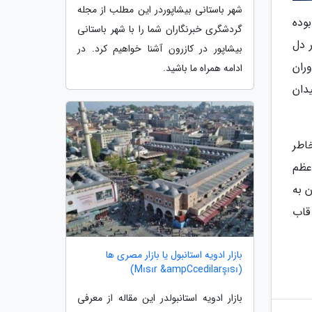
شهر باستانی بیشاپوردر این مطلب از مجله
وده
گردشگری خبرنگاران شما را با شهر باستانی
در دل
بیشاپور در کازرون آشنا خواهیم کرد. در
ال 59 قبل از میلاد، دوران
ادامه همراه ما باشید.
دان
اطر
عظم
 به
 قاب
بازار ادویه استانبول یا بازار مصری ها
(Mısır &ampCcedilarşısı)
بازار ادویه استانبولدر این مقاله از معرفی