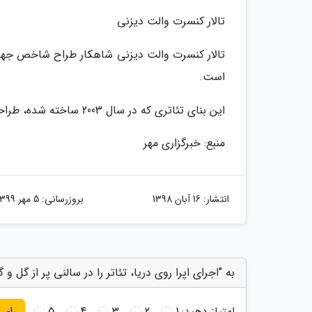
تالار کنسرت والت دیزنی
تالار کنسرت والت دیزنی شاهکار طراح شاخص جها
است.
این بنای تئاتری که در سال 2003 ساخته شده، طراحی پیچیده و سخت آکوستیکی و در عین بسیار زیبایی دارد.
منبع: خبرگزاری مهر
انتشار:
16 آبان 1398
بروزرسانی:
5 مهر 1399
به "اجرای اپرا روی دریا، تئاتر را در سالنی پر از گل و 
امتیاز دهید:
1
2
3
4
5
رای