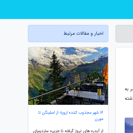
اخبار و مقالات مرتبط
 به
شته
16 شهر مجذوب کننده اروپا؛ از اسلینگن تا
مورن
از آبدره های نروژ گرفته تا جزیره ساردینیای