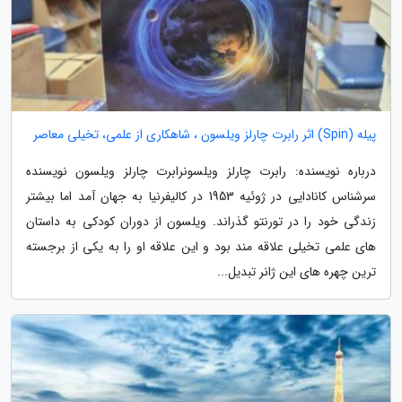
پیله (Spin) اثر رابرت چارلز ویلسون ، شاهکاری از علمی، تخیلی معاصر
درباره نویسنده: رابرت چارلز ویلسونرابرت چارلز ویلسون نویسنده
سرشناس کانادایی در ژوئیه 1953 در کالیفرنیا به جهان آمد اما بیشتر
زندگی خود را در تورنتو گذراند. ویلسون از دوران کودکی به داستان
های علمی تخیلی علاقه مند بود و این علاقه او را به یکی از برجسته
ترین چهره های این ژانر تبدیل...