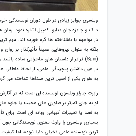
ویلسون جوایز زیادی در طول دوران نویسندگی خود 
دیک و جایزه جان دبلیو. کمپبل اشاره نمود. رمان
در مواجهه با ناشناخته ها گره خورده اند. مهم تری
بلکه به عنوان نیروهایی عمیقاً تأثیرگذار بر روان
(Spin) فراتر از داستان های ماجرایی ساده باش
در عین داشتن پیچیدگی علمی، از لحاظ عاطفی هم 
به عنوان یکی از اصیل ترین صداها شناخته می گرد
رابرت چارلز ویلسون نویسنده ای است که در آثارش
او به جای تمرکز بر فناوری های عجیب یا جلوه ها
به فضا یا تغییرات کیهانی بهانه ای است برای ت
بسیاری ویلسون را وارث معنوی نویسندگانی چون آر
ترین نویسنده علمی تخیلی دنیا نبوده، اما کیفیت 