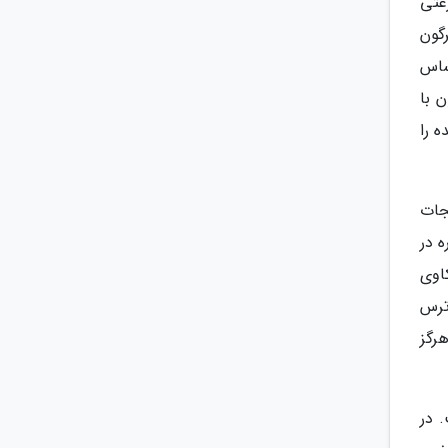
عتی
گون
ساس
 با
ه را
جات
 در
اوی
ترس
رگز
 در