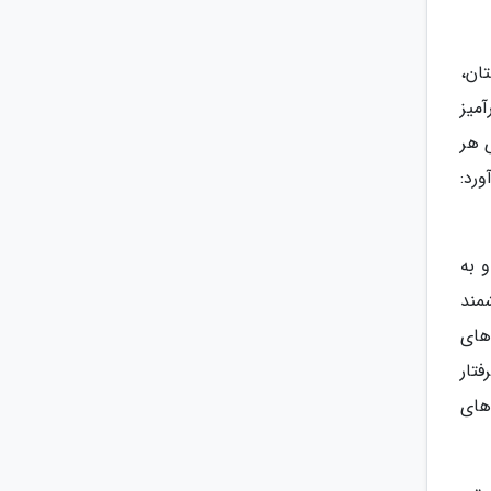
ان،
میز
ی هر
رد:
 به
مند
ه های
تار
های