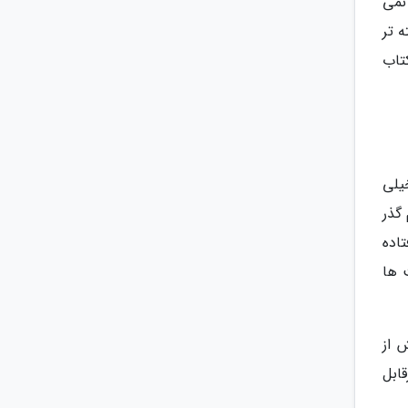
نمی
ه تر
تاب
یلی
گذر
تاده
 ها
 از
ابل