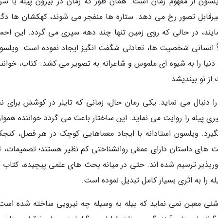
یلسون از مفهوم زمان است. همان طور که زمان در بیرون پیله با سر
یرقابل تصور رخ می دهد. ستاره ها منفجر می شوند، کهکشان ها دگر
یند، در حالی که روی زمین تنها چند دهه سپری می گردد. این اح
اً انسانی شخصیت ها، تعادلی شگفت انگیز ایجاد نموده است. ویلسون
 دنیا را به شیوه ای ملموس و شاعرانه به تصویر می کشد. کتاب، خوانند
از نو بیندیشد.
را دنبال می نماید: یکی زمان حال، زمانی که تایلر در کوشش برای ن
پیله را روایت می نماید. این ساختار باعث می گردد خواننده همواره
یرد. ویلسون استادانه با ایجاد معماهایی کوچک در هر فصل، کنجک
صیت های داستان دارای عمقی روانشناختی کم نظیر هستند؛ تصمیمات، 
پذیر ترسیم شده اند. حتی در میانه بحث های علمی پیچیده، کتاب ه
ه را به اثری بسیار کامل تبدیل نموده است.
شنی معین نمی نماید که پیله به وسیله چه نیرویی ساخته شده است.