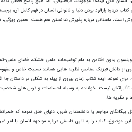
؟ انسان های آینده؟ موجودات فراطبیعی؟ اما هیچ پاسخ قطعی داده 
اب درباره رازآلود بودن دنیا و ناتوانی انسان در فهم کامل آن، برجست
 کاوش است، داستانی درباره پذیرش ندانستن هم هست. همین ویژگی، ک
ه ویلسون بدون افتادن به دام توضیحات علمی خشک، فضای علمی-تخ
 گیری از دانش فیزیک معاصر، نظریه هایی همانند نسبیت خاص و مفهوم 
برای نمونه، ایده شتاب زمان بیرون از پیله به شکلی در داستان جا اف
رک تأثیراتش نیست. خواننده به وسیله احساسات و ترس های شخصیت
ا و نظریه ها.
بیگانگان مهاجم یا دانشمندان شرور، دنیای خلق نموده که خطراتش
ین موضوع، کتاب را به اثری فلسفی درباره مواجهه انسان با امر غیرق