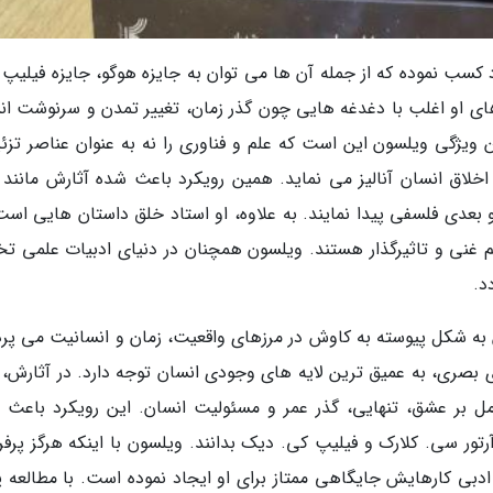
کسب نموده که از جمله آن ها می توان به جایزه هوگو، جایزه فیلیپ 
 های او اغلب با دغدغه هایی چون گذر زمان، تغییر تمدن و سرنوشت ان
ن ویژگی ویلسون این است که علم و فناوری را نه به عنوان عناصر تزئی
 و اخلاق انسان آنالیز می نماید. همین رویکرد باعث شده آثارش مانند 
ند و بعدی فلسفی پیدا نمایند. به علاوه، او استاد خلق داستان هایی اس
غنی و تاثیرگذار هستند. ویلسون همچنان در دنیای ادبیات علمی تخ
د.
 به شکل پیوسته به کاوش در مرزهای واقعیت، زمان و انسانیت می پردا
ی بصری، به عمیق ترین لایه های وجودی انسان توجه دارد. در آثارش، 
أمل بر عشق، تنهایی، گذر عمر و مسئولیت انسان. این رویکرد باعث 
تور سی. کلارک و فیلیپ کی. دیک بدانند. ویلسون با اینکه هرگز پرف
ادبی کارهایش جایگاهی ممتاز برای او ایجاد نموده است. با مطالعه پی