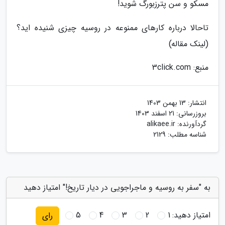
مسکو و سن پترزبورگ شوید!
تاحالا درباره کارهای ممنوعه در روسیه چیزی شنیده اید؟
(لینک مقاله)
منبع: 3click.com
انتشار:
13 بهمن 1403
بروزرسانی:
21 اسفند 1403
گردآورنده:
alikaee.ir
شناسه مطلب: 2129
به "سفر به روسیه و ماجراجویی در دیار تاریخ!" امتیاز دهید
امتیاز دهید:
1
2
3
4
5
رای