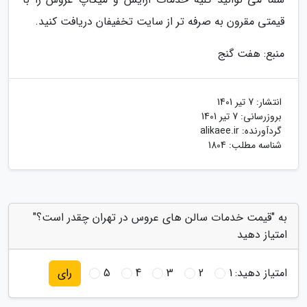
قیمتی مقرون به صرفه تر از سایت تخفیفان دریافت کنید.
منبع: هفت گنج
انتشار:
7 تیر 1401
بروزرسانی:
7 تیر 1401
گردآورنده:
alikaee.ir
شناسه مطلب: 1804
به "قیمت خدمات سالن های عروس در تهران چقدر است؟"
امتیاز دهید
امتیاز دهید:
1
2
3
4
5
رای