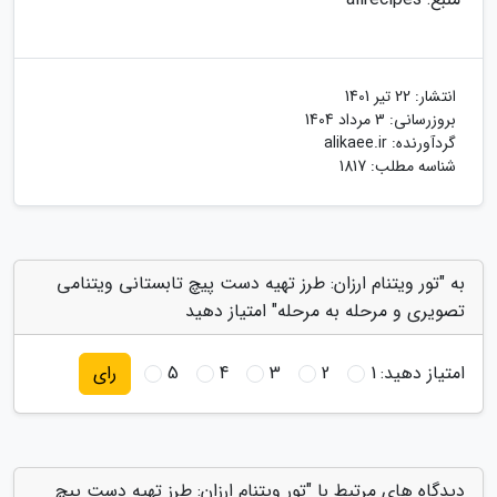
انتشار:
22 تیر 1401
بروزرسانی:
3 مرداد 1404
گردآورنده:
alikaee.ir
شناسه مطلب: 1817
به "تور ویتنام ارزان: طرز تهیه دست پیچ تابستانی ویتنامی
تصویری و مرحله به مرحله" امتیاز دهید
امتیاز دهید:
1
2
3
4
5
رای
دیدگاه های مرتبط با "تور ویتنام ارزان: طرز تهیه دست پیچ