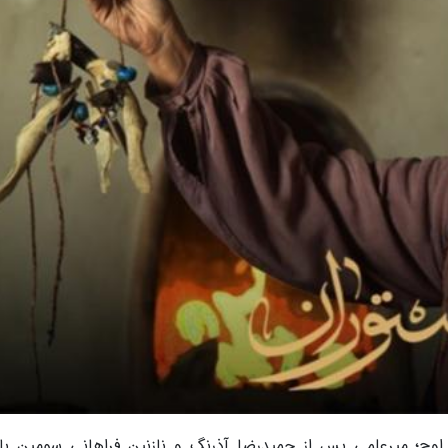
وج؛ میرعلمی پس از حمیدرضا آذرنگ و نازنین فراهانی سومین باز