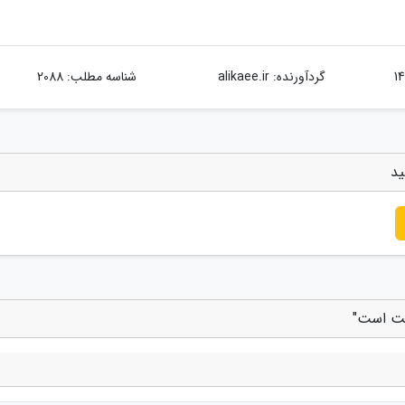
گردآورنده:
alikaee.ir
شناسه مطلب: 2088
ید
اخت است"