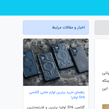
اخبار و مقالات مرتبط
سال 2027 پخش شد. کمپانی
توجه به اینکه
 این
راهنمای خرید برترین لوازم جانبی گلکسی
S25 اولترا
گلکسی S25 اولترا برترین و قدرتمندترین