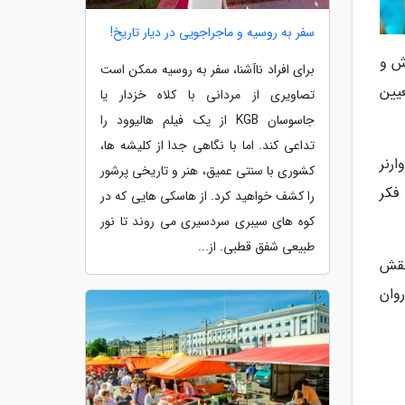
سفر به روسیه و ماجراجویی در دیار تاریخ!
یلمنامه وانکا 2 در حال نگارش و
برای افراد ناآشنا، سفر به روسیه ممکن است
یین
تصاویری از مردانی با کلاه خزدار یا
جاسوسان KGB از یک فیلم هالیوود را
تداعی کند. اما با نگاهی جدا از کلیشه ها،
ن وارنر
کشوری با سنتی عمیق، هنر و تاریخی پرشور
فکر
را کشف خواهید کرد. از هاسکی هایی که در
کوه های سیبری سردسیری می روند تا نور
طبیعی شفق قطبی. از...
یموتی شالامی نقش
وان