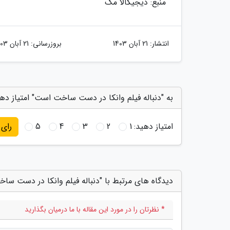
منبع: دیجیکالا مگ
انتشار:
21 آبان 1403
بروزرسانی:
21 آبان 1403
به "دنباله فیلم وانکا در دست ساخت است" امتیاز ده
امتیاز دهید:
1
2
3
4
5
رای
دیدگاه های مرتبط با "دنباله فیلم وانکا در دست س
* نظرتان را در مورد این مقاله با ما درمیان بگذارید