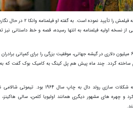
پل کینگ، کارگردان فیلم وانکا حالا خبر ساخت دنباله فیلمش را تأیید نموده است. به گفته او ف
ی از نسخه اولیه فیلمنامه به انتها رسیده، قصه و خط داستانی نیز تع
فیلم وانکا در دسامبر 2023 اکران شد و با فروش 632 میلیون دلاری در گیشه جهانی، موفقیت بزرگی را برای کمپانی برادرا
ساخته گردد. چند ماه پیش هم پل کینگ به کامیک بوک گفت که به 
فیلم کینگ پیش درآمدی بر رمان چارلی و کارخانه شکلات سازی رولد دال به چاپ سال 1964 بود. ت
د و چهره های مشهور دیگری همانند اولیویا کلمن، سالی هاکینز، ر
د.