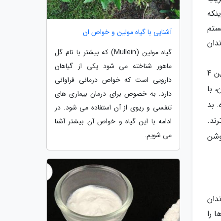
برای اینکه
ستم
آشنایی با گیاه مولین و خواص ان
دان
گیاه مولین (Mullein) که بیشتر با نام گل
ماهور شناخته می شود یکی از گیاهان
A (قهوه ای مایل به سرخی)، B(زرد مایل به سرخی)، C(خاکستری) و D (خاکستری مایل به سرخی) که در هر یک از این 4
دارویی است که خواص درمانی فراوانی
، با
دارد. به خصوص برای درمان بیماری های
 بد
تنفسی و ریوی از آن استفاده می شود. در
ند.
ادامه با این گیاه و خواص آن بیشتر آشنا
می شویم.
وشن
دان
 را