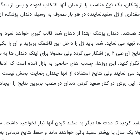
پزشکان، یک نوع مناسب را از میان آنها انتخاب نموده و پس از یادگر
ری از ژل سفیدنماینده در هر بار مصرف به وسیله دندان پزشک، از 
 هستند. دندان پزشک ابتدا از دهان شما قالب گیری خواهد نمود و
ه می نماید. شما باید ژل را داخل این قاشقک بریزید و آن را یکی
ساعت در طول روز توی دهانتان نگه دارید. گاهی نتایج آن طی 2 روز آشکار می گردد ولی معمولا برای اینکه دندان ها 
ک تا 2 هفته این عمل را تکرار کنید. این روزها، چسب های خاصی به بازار آمده است که اد
ید می نمایند ولی نتایج استفاده از آنها چندان رضایت بخش نیست و
 این روش در کنار سفید کردن دندان در مطب برترین نتایج را ایجاد
سفید کردید تا مدت ها دیگر به سفید کردن آنها نیاز نخواهید داشت. س
لا یک سال یا بیشتر سفید باقی خواهند ماند و حفظ نتایج درمانی به 