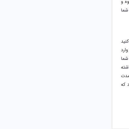
ه و
شما
کنید
وارد
شما
شته
مدت
 که