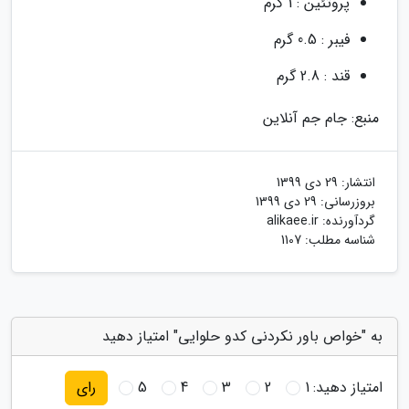
پروتئین : 1 گرم
فیبر : 0.5 گرم
قند : 2.8 گرم
منبع: جام جم آنلاین
انتشار:
29 دی 1399
بروزرسانی:
29 دی 1399
گردآورنده:
alikaee.ir
شناسه مطلب: 1107
به "خواص باور نکردنی کدو حلوایی" امتیاز دهید
امتیاز دهید:
1
2
3
4
5
رای