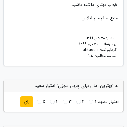
خواب بهتری داشته باشید.
منبع: جام جم آنلاین
انتشار:
30 دی 1399
بروزرسانی:
30 دی 1399
گردآورنده:
alikaee.ir
شناسه مطلب: 1110
به "بهترین زمان برای چربی سوزی" امتیاز دهید
امتیاز دهید:
1
2
3
4
5
رای