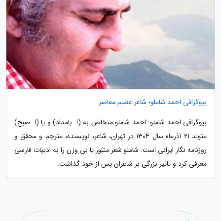
بیوگرافی احمد شاملو؛ شاعر عظیم معاصر
بیوگرافی احمد شاملو: احمد شاملو متخلص به (ا. بامداد) و یا (ا. صبح)
متولد 21 آذرماه سال 1304 در تهران، شاعر، نویسنده، مترجم و محقق و
روزنامه نگار ایرانی است. شاملو شعر منثور یا بی وزن را به ادبیات فارسی
معرفی کرد و تاثیر بزرگی بر شاعران پس از خود گذاشت.