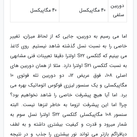
دوربین
40 مگاپیکسل
40 مگاپیکسل
سلفی
اما می رسیم به دوربین، جایی که از لحاظ میزان، تغییر
خاصی را به نسبت نسل گذشته شاهد نیستیم. روی کاغذ
می بینیم که گلکسی S22 اولترا دقیقا تعیینات فنی مشابهی
به نسبت گلکسی S21 اولترا دارد. مثلا از همان دوربین های
اصلی 108، فوق عریض 12، دو دوربین تله فوتوی 10
مگاپیکسلی و یک سنسور لیزری فوکوس اتوماتیک بهره می
برد. اما آیا هیچ پیشرفت خاصی را شاهد نخواهیم بود؟
چرا! اما این پیشرفت لزوما به خاطر لنزها نیست. البته
سنسور 108 مگاپیکسلی گلکسی S22 اولترا نسل سوم به
شمار میرود و قدرت و کیفیت بیشتری داشته و به لطف
دیافراگم بازتر می تواند نور بیشتری را جذب و در نتیجه