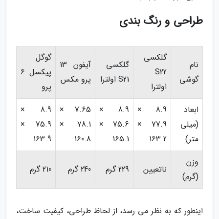
طراحی و رنگ بندی
گلکسی
گوگل
نام
گلکسی
آیفون 13
S22
پیکسل 6
گوشی
S21 اولترا
پرو مکس
اولترا
پرو
ابعاد
8.9 ×
8.9 ×
7.65 ×
8.9 ×
(میلی
77.9 ×
75.6 ×
78.1 ×
75.9 ×
متر)
163.2
165.1
160.8
163.9
وزن
ناتعیین
229 گرم
240 گرم
210 گرم
(گرم)
اینطور که به نظر می رسد، از لحاظ طراحی، کیفیت ساخت،