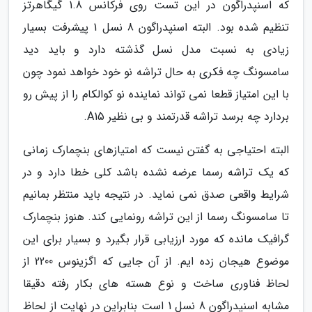
که اسنپدراگون در این تست روی فرکانس 1.8 گیگاهرتز
تنظیم شده بود. البته اسنپدراگون 8 نسل 1 پیشرفت بسیار
زیادی به نسبت مدل نسل گذشته دارد و باید دید
سامسونگ چه فکری به حال تراشه نو خود خواهد نمود چون
با این امتیاز قطعا نمی تواند نماینده نو کوالکام را از پیش رو
بردارد چه برسد تراشه قدرتمند و بی نظیر A15.
البته احتیاجی به گفتن نیست که امتیازهای بنچمارک زمانی
که یک تراشه رسما عرضه نشده باشد کلی خطا دارد و در
شرایط واقعی صدق نمی نماید. در نتیجه باید منتظر بمانیم
تا سامسونگ رسما از این تراشه رونمایی کند. هنوز بنچمارک
گرافیک مانده که مورد ارزیابی قرار بگیرد و بسیار برای این
موضوع هیجان زده ایم. از آن جایی که اگزینوس 2200 از
لحاظ فناوری ساخت و نوع هسته های بکار رفته دقیقا
مشابه اسنپدراگون 8 نسل 1 است بنابراین در نهایت از لحاظ