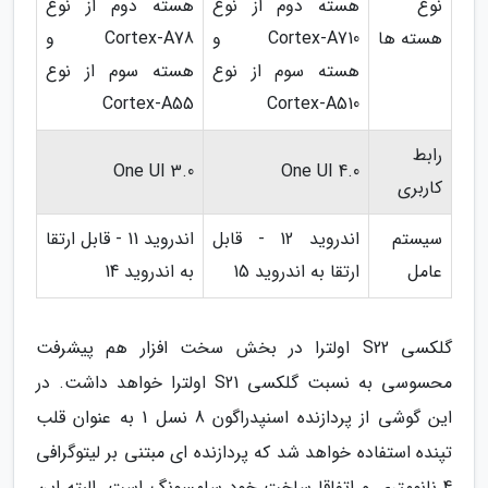
نوع
هسته دوم از نوع
هسته دوم از نوع
هسته ها
Cortex-A710 و
Cortex-A78 و
هسته سوم از نوع
هسته سوم از نوع
Cortex-A55
Cortex-A510
رابط
One UI 3.0
One UI 4.0
کاربری
سیستم
اندروید 12 - قابل
اندروید 11 - قابل ارتقا
عامل
ارتقا به اندروید 15
به اندروید 14
گلکسی S22 اولترا در بخش سخت افزار هم پیشرفت
محسوسی به نسبت گلکسی S21 اولترا خواهد داشت. در
این گوشی از پردازنده اسنپدراگون 8 نسل 1 به عنوان قلب
تپنده استفاده خواهد شد که پردازنده ای مبتنی بر لیتوگرافی
4 نانومتری و اتفاقا ساخت خود سامسونگ است. البته این