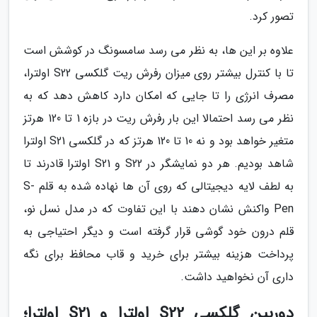
تصور کرد.
علاوه بر این ها، به نظر می رسد سامسونگ در کوشش است
تا با کنترل بیشتر روی میزان رفرش ریت گلکسی S22 اولترا،
مصرف انرژی را تا جایی که امکان دارد کاهش دهد که به
نظر می رسد احتمالا این بار رفرش ریت در بازه 1 تا 120 هرتز
متغیر خواهد بود و نه 10 تا 120 هرتز که در گلکسی S21 اولترا
شاهد بودیم. هر دو نمایشگر در S22 و S21 اولترا قادرند تا
به لطف لایه دیجیتالی که روی آن ها نهاده شده به قلم S-
Pen واکنش نشان دهند با این تفاوت که در مدل نسل نو،
قلم درون خود گوشی قرار گرفته است و دیگر احتیاجی به
پرداخت هزینه بیشتر برای خرید و قاب محافظ برای نگه
داری آن نخواهید داشت.
دوربین گلکسی S22 اولترا و S21 اولترا؛