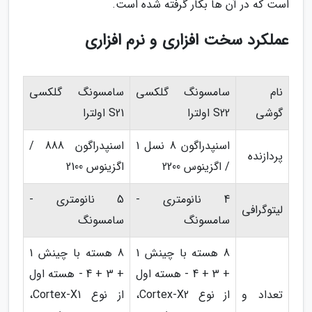
است که در آن ها بکار گرفته شده است.
عملکرد سخت افزاری و نرم افزاری
نام
سامسونگ گلکسی
سامسونگ گلکسی
گوشی
S22 اولترا
S21 اولترا
اسنپدراگون 8 نسل 1
اسنپدراگون 888 /
پردازنده
/ اگزینوس 2200
اگزینوس 2100
4 نانومتری -
5 نانومتری -
لیتوگرافی
سامسونگ
سامسونگ
8 هسته با چینش 1
8 هسته با چینش 1
+ 3 + 4 - هسته اول
+ 3 + 4 - هسته اول
تعداد و
از نوع Cortex-X2،
از نوع Cortex-X1،