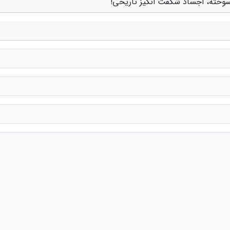
 سوخته، اجساد شگفت انگیز تاریخی!"