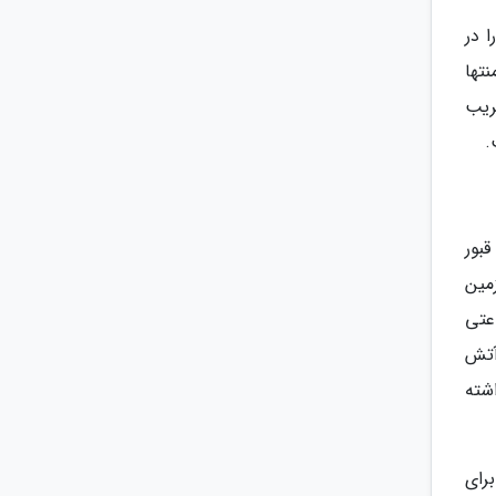
ری را در
نتها
خریب
.
بور
مین
اعتی
آتش
شته
رای