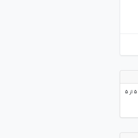
5
از 5