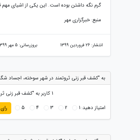
گرم نگه داشتن بوده است. این یکی از اشیای مهم 
منبع: خبرگزاری مهر
انتشار:
26 فروردین 1399
بروزرسانی:
5 مهر 1399
به "کشف قبر زنی ثروتمند در شهر سوخته، اجساد شگفت
1
کاربر به "
کشف قبر زنی ثرو
امتیاز دهید:
1
2
3
4
5
رای