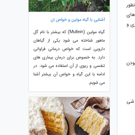
نها باشد. آنطور
گوید 70 درصد اسکلت های
آشنایی با گیاه مولین و خواص ان
زی و
گیاه مولین (Mullein) که بیشتر با نام گل
ماهور شناخته می شود یکی از گیاهان
دارویی است که خواص درمانی فراوانی
دارد. به خصوص برای درمان بیماری های
ودن
تنفسی و ریوی از آن استفاده می شود. در
ادامه با این گیاه و خواص آن بیشتر آشنا
می شویم.
ایل ثروتمند بودن این قبر و صاحبش سردابه ای شکل بودن آن است نکته دیگر مربوط می گردد به جاسازی 112 شی