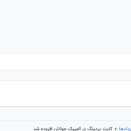
یدادها
»
کایت بردینگ در المپیک جوانان افزوده شد