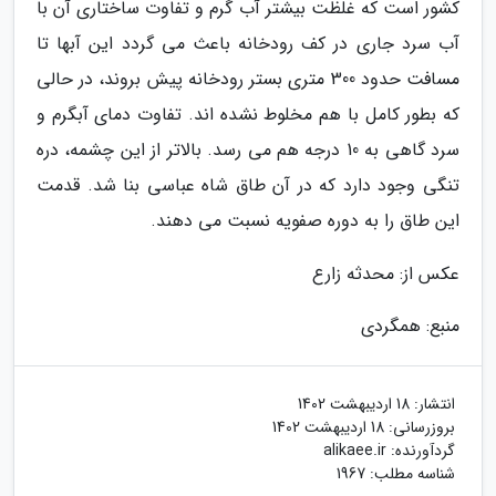
کشور است که غلظت بیشتر آب گرم و تفاوت ساختاری آن با
آب سرد جاری در کف رودخانه باعث می گردد این آبها تا
مسافت حدود 300 متری بستر رودخانه پیش بروند، در حالی
که بطور کامل با هم مخلوط نشده اند. تفاوت دمای آبگرم و
سرد گاهی به 10 درجه هم می رسد. بالاتر از این چشمه، دره
تنگی وجود دارد که در آن طاق شاه عباسی بنا شد. قدمت
این طاق را به دوره صفویه نسبت می دهند.
عکس از: محدثه زارع
منبع: همگردی
انتشار:
18 اردیبهشت 1402
بروزرسانی:
18 اردیبهشت 1402
گردآورنده:
alikaee.ir
شناسه مطلب: 1967