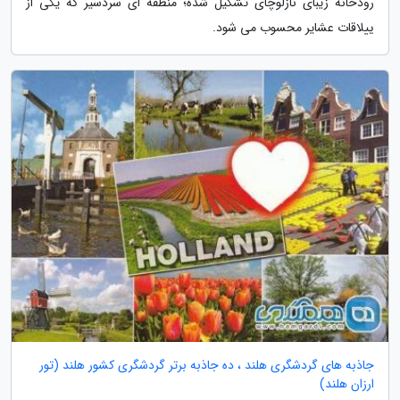
رودخانه زیبای نازلوچای تشکیل شده؛ منطقه ای سردسیر که یکی از
ییلاقات عشایر محسوب می شود.
جاذبه های گردشگری هلند ، ده جاذبه برتر گردشگری کشور هلند (تور
ارزان هلند)