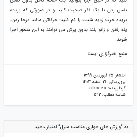
کنید که در حین اجرا بتوانید یک جمله کامل بدون نفس
نفس زدن با یک نفر صحبت کنید و در صورتی که بریده
بریده حرف زدید شدت را کم کنید؛ حرکاتی مانند درجا زدن،
پله رفتن و زانو بلند بدون پرش می توانند به این منظور اجرا
شوند.
منبع: خبرگزاری ایسنا
انتشار:
25 فروردین 1399
بروزرسانی:
21 اسفند 1403
گردآورنده:
alikaee.ir
شناسه مطلب: 542
به "ورزش های هوازی مناسب منزل" امتیاز دهید