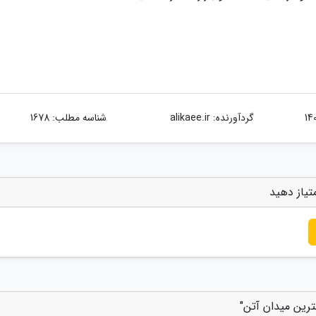
گردآورنده:
alikaee.ir
شناسه مطلب: 1678
تیاز دهید
مترین میدان آتن"