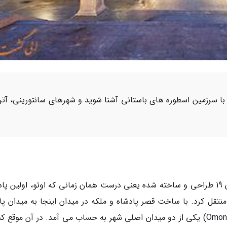
با سرزمین اسطوره های باستانی آشنا شوید و شهرهای سانتورینی، آت
میدان سینتاگما (Syntagma Square) در اوایل قرن 19 طراحی و ساخته شده یعنی درست همان زمانی که اوتو، اولین 
ال 1834 از نافپلیو به آتن منتقل کرد. با ساخت قصر پادشاه و ملکه در میدان اینجا به میدان 
(قصر) معروف شد و به همراه میدان اومونوای (Omonoia) یکی از دو میدان اصلی شهر به حساب می آمد. در آن موقع