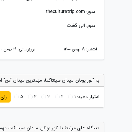
منبع: theculturetrip.com
منبع: الی گشت
انتشار:
19 بهمن 1400
بروزرسانی:
19 بهمن 1400
به "تور یونان: میدان سینتاگما، مهمترین میدان آتن" ام
امتیاز دهید:
1
2
3
4
5
رای
دیدگاه های مرتبط با "تور یونان: میدان سینتاگما، مه