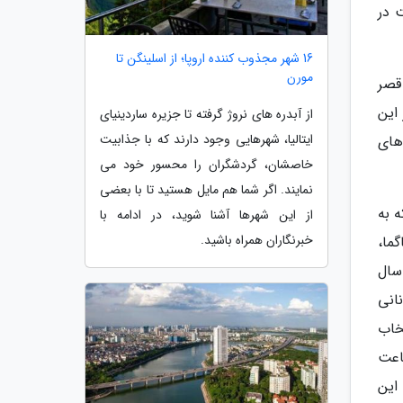
 در
16 شهر مجذوب کننده اروپا؛ از اسلینگن تا
مورن
 قصر
این
از آبدره های نروژ گرفته تا جزیره ساردینیای
ایتالیا، شهرهایی وجود دارند که با جذابیت
های
خاصشان، گردشگران را محسور خود می
نمایند. اگر شما هم مایل هستید تا با بعضی
ه به
از این شهرها آشنا شوید، در ادامه با
خبرنگاران همراه باشید.
گما،
د سال
نانی
خاب
اعت
این