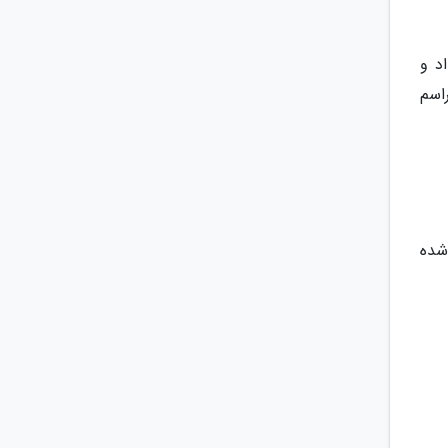
د و
اسم
شده