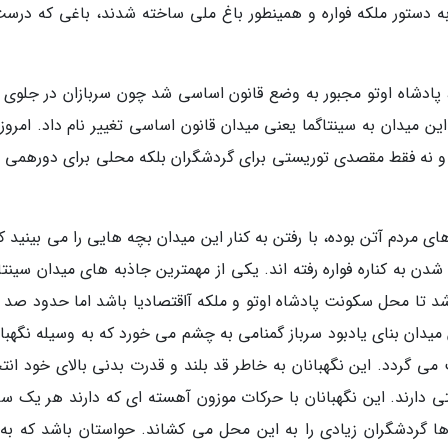
 دستور ملکه فواره و همینطور باغ ملی ساخته شدند، باغی که درست
 نظامی، پادشاه اوتو مجبور به وضع قانون اساسی شد چون سربازان در جلوی
ن میدان به سینتاگما یعنی میدان قانون اساسی تغییر نام داد. امروز 
نه فقط مقصدی توریستی برای گردشگران بلکه محلی برای دورهمی 
ی مردم آتن بوده، با رفتن به کنار این میدان بچه هایی را می بینید ک
دن به کناره فواره رفته اند. یکی از مهمترین جاذبه های میدان سینتا
ت، بنایی که در سال 1842 ساخته شد تا محل سکونت پادشاه اوتو و ملکه آاقتصادیا باشد اما حدود ص
. در پایین میدان بنای یادبود سرباز گمنامی به چشم می خورد که به وسیله نگهبا
ی گردد. این نگهبانان به خاطر قد بلند و قدرت بدنی بالای خود انت
رند. این نگهبانان با حرکات موزون آهسته ای که دارند هر یک س
ا گردشگران زیادی را به این محل می کشاند. حواستان باشد که به 