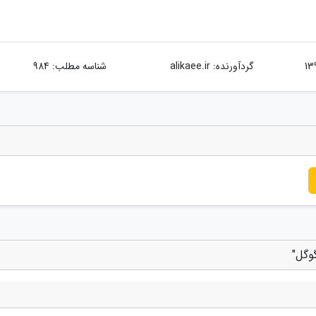
گردآورنده:
alikaee.ir
شناسه مطلب: 984
وگل"