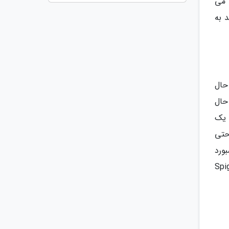
 می
 به
حال
حال
 یک
حتی
ورد
 دارد. نگه دارنده گوشی Spigen Kuel