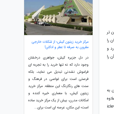
 تر
ایتان را
مرکز خرید زیتون کیش؛ از شکلات خارجی
مقرون به صرفه تا عطر و ادکلن!
د و
 آن را
در دل جزیره کیش، جواهری درخشان
وجود دارد که نه تنها خرید را به تجربه ای
فراموش نشدنی تبدیل می نماید، بلکه
فرصتی است برای غواصی در فرهنگ و
سنت های رنگارنگ این منطقه. مرکز خرید
 به
زیتون کیش، با معماری خیره کننده و
لاوه
امکانات مدرن، بیش از یک مرکز خرید ساده
 هزینه زیادی برایتان در بر نخواهد داشت. این بلوتوث هندزفری iclever
است؛ این مکان، عرصه ای است برای...