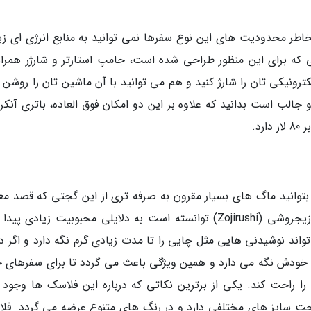
 خاطر محدودیت های این نوع سفرها نمی توانید به منابع انرژی ای زی
که برای این منظور طراحی شده است، جامپ استارتر و شارژر همراه
رونیکی تان را شارژ کنید و هم می توانید با آن ماشین تان را روشن ک
جالب است بدانید که علاوه بر این دو امکان فوق العاده، باتری آنکر
د.
بتوانید ماگ های بسیار مقرون به صرفه تری از این گجتی که قصد مع
آن را داریم پیدا کنید ولی ماگ استیل ضد خش زیجروشی (Zojirushi) توانسته است به دلایلی محبوبیت زیادی پ
د نوشیدنی هایی مثل چایی را تا مدت زیادی گرم نگه دارد و اگر در
 خودش نگه می دارد و همین ویژگی باعث می گردد تا برای سفرهای ج
ا راحت کند. یکی از برترین نکاتی که درباره این فلاسک ها وجود د
گجت سایز های مختلفی دارد و در رنگ های متنوع عرضه می گردد. فل