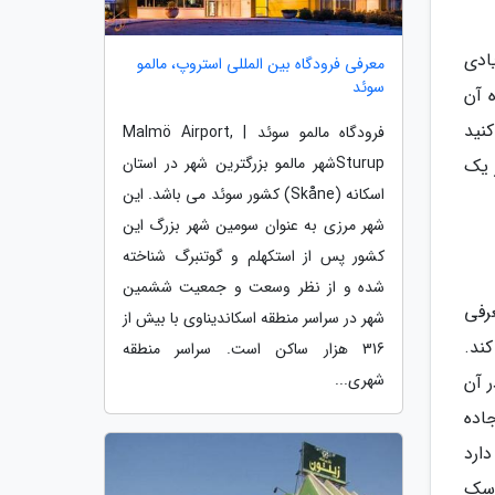
ادی
معرفی فرودگاه بین المللی استروپ، مالمو
سوئد
 آن
نید
فرودگاه مالمو سوئد | Malmö Airport,
Sturupشهر مالمو بزرگترین شهر در استان
 یک
اسکانه (Skåne) کشور سوئد می باشد. این
شهر مرزی به عنوان سومین شهر بزرگ این
کشور پس از استکهلم و گوتنبرگ شناخته
شده و از نظر وسعت و جمعیت ششمین
رفی
شهر در سراسر منطقه اسکاندیناوی با بیش از
یدا کند.
316 هزار ساکن است. سراسر منطقه
شهری...
 آن
اده
ارد
اسک