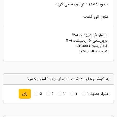
حدود 2888 دلار عرضه می گردد.
منبع: الی گشت
انتشار:
5 اردیبهشت 1401
بروزرسانی:
5 اردیبهشت 1401
گردآورنده:
alikaee.ir
شناسه مطلب: 1750
به "گوشی های هوشمند تازه ایسوس" امتیاز دهید
امتیاز دهید:
1
2
3
4
5
رای