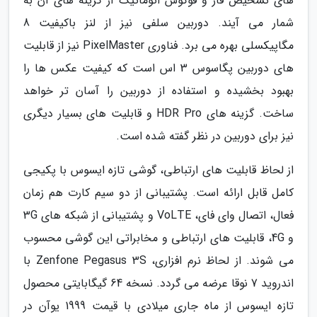
های تشخیص فاز و فوکوس اتوماتیک از گزینه های آن به
شمار می آیند. دوربین سلفی نیز از لنز باکیفیت 8
مگاپیکسلی بهره می برد. فناوری PixelMaster نیز از قابلیت
های دوربین پگاسوس 3 اس است که کیفیت عکس ها را
بهبود بخشیده و استفاده از دوربین را آسان تر خواهد
ساخت. گزینه های HDR Pro و قابلیت های بسیار دیگری
نیز برای دوربین در نظر گفته شده است.
از لحاظ قابلیت های ارتباطی، گوشی تازه ایسوس با پکیجی
کامل قابل ارائه است. پشتیبانی از دو سیم کارت هم زمان
فعال، اتصال وای فای، VoLTE و پشتیبانی از شبکه های 3G
و 4G، قابلیت های ارتباطی و مخابراتی این گوشی محسوب
می شوند. از لحاظ نرم افزاری، Zenfone Pegasus 3S با
اندروید 7 نوقا عرضه می گردد. نسخه 64 گیگابایتی محصول
تازه ایسوس از ماه جاری میلادی با قیمت 1999 یوآن در