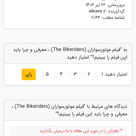
بروزرسانی:
26 تیر 1403
گردآورنده:
alikaee.ir
شناسه مطلب: 2044
به "فیلم موتورسواران (The Bikeriders) ، معرفی و چرا باید
این فیلم را ببینیم؟" امتیاز دهید
امتیاز دهید:
1
2
3
4
5
رای
دیدگاه های مرتبط با "فیلم موتورسواران (The Bikeriders) ،
معرفی و چرا باید این فیلم را ببینیم؟"
* نظرتان را در مورد این مقاله با ما درمیان بگذارید