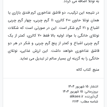
به نوتلا اضافه می گردد.
در نتیجه این ترکیب، دو قاشق غذاخوری کرم فندق بازاری یا
همان نوتلا حاوی 200 کالری، 11 گرم چربی، چهار گرم چربی
اشباع و 21 گرم شکر است. این در صورتی است که شکلات
نوتلای خانگی با مواد اولیه بالا فقط 70 کالری، کمتر از یک
گرم چربی اشباع و کمتر از پنج گرم چربی و شکر در هر دو
قاشق غذاخوری خواهد داشت. این ارزش غذایی، نوتلای
خانگی را به گزینه ای بسیار سالم تر تبدیل می نماید.
منبع: کتاب کاله
انتشار:
15 شهریور 1404
بروزرسانی:
15 شهریور 1404
گردآورنده:
alikaee.ir
شناسه مطلب: 2174