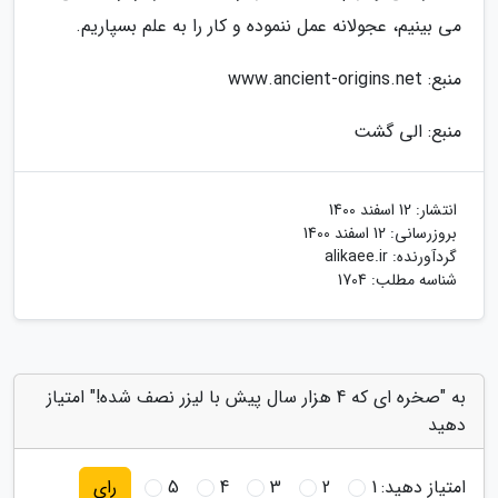
می بینیم، عجولانه عمل ننموده و کار را به علم بسپاریم.
منبع: www.ancient-origins.net
منبع: الی گشت
انتشار:
12 اسفند 1400
بروزرسانی:
12 اسفند 1400
گردآورنده:
alikaee.ir
شناسه مطلب: 1704
به "صخره ای که 4 هزار سال پیش با لیزر نصف شده!" امتیاز
دهید
امتیاز دهید:
1
2
3
4
5
رای