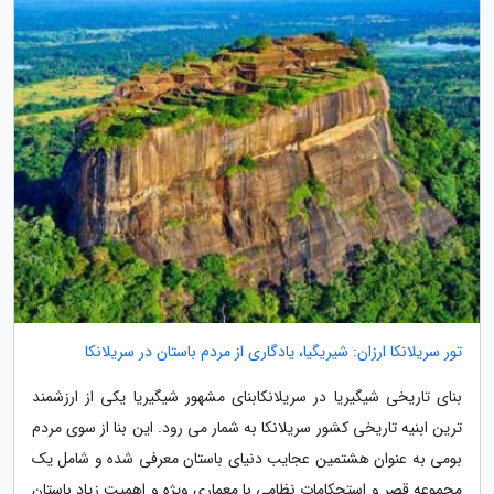
تور سریلانکا ارزان: شیریگیا، یادگاری از مردم باستان در سریلانکا
بنای تاریخی شیگیریا در سریلانکابنای مشهور شیگیریا یکی از ارزشمند
ترین ابنیه تاریخی کشور سریلانکا به شمار می رود. این بنا از سوی مردم
بومی به عنوان هشتمین عجایب دنیای باستان معرفی شده و شامل یک
مجموعه قصر و استحکامات نظامی با معماری ویژه و اهمیت زیاد باستان