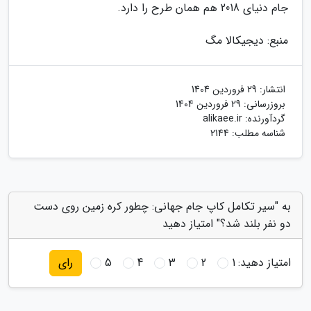
جام دنیای 2018 هم همان طرح را دارد.
منبع: دیجیکالا مگ
انتشار:
29 فروردین 1404
بروزرسانی:
29 فروردین 1404
گردآورنده:
alikaee.ir
شناسه مطلب: 2144
به "سیر تکامل کاپ جام جهانی: چطور کره زمین روی دست
دو نفر بلند شد؟" امتیاز دهید
امتیاز دهید:
1
2
3
4
5
رای