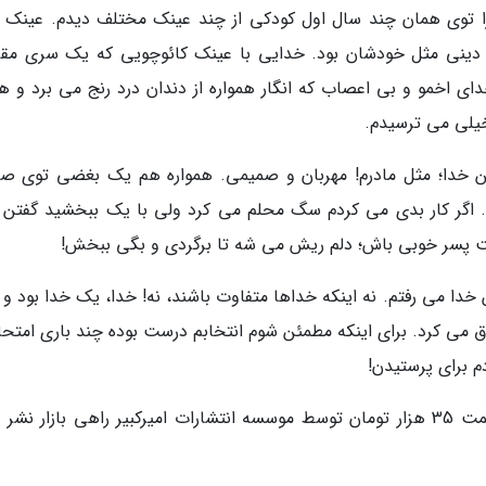
ا توی همان چند سال اول کودکی از چند عینک مختلف دیدم. عینک ا
دینی مثل خودشان بود. خدایی با عینک کائوچویی که یک سری مقر
ی اخمو و بی اعصاب که انگار همواره از دندان درد رنج می برد و ه
خیلی می ترسیدم.
ن خدا؛ مثل مادرم! مهربان و صمیمی. همواره هم یک بغضی توی صد
اگر کار بدی می کردم سگ محلم می کرد ولی با یک ببخشید گفتن 
پسر خوبی باش؛ دلم ریش می شه تا برگردی و بگی ببخش!
خدا می رفتم. نه اینکه خداها متفاوت باشند، نه! خدا، یک خدا بود و 
 فرق می کرد. برای اینکه مطمئن شوم انتخابم درست بوده چند باری امت
 برای پرستیدن!
پنجمین چاپ خال سیاه عربی در 244 صفحه و قیمت 35 هزار تومان توسط موسسه انتشارات امیرکبیر راهی بازار ن