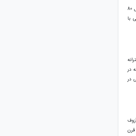
یکی از مهم ترین دروازه های دریایی اساسی کانال پاناما است که اقیانوس آرام و اطلس را به وسیله کانال پاناما به طول 80
یایی با
انه
 که در
 در
زوف
قرن