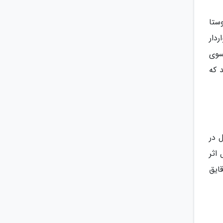
وستا
دار
سوی
 که
ل در
 اثر
ایق