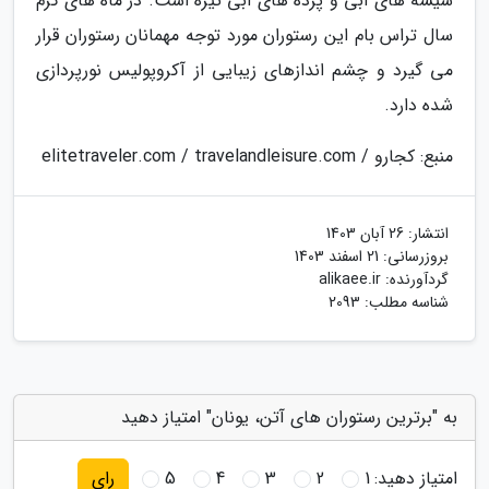
شیشه های آبی و پرده های آبی تیره است. در ماه های گرم
سال تراس بام این رستوران مورد توجه مهمانان رستوران قرار
می گیرد و چشم اندازهای زیبایی از آکروپولیس نورپردازی
شده دارد.
منبع: کجارو / elitetraveler.com / travelandleisure.com
انتشار:
26 آبان 1403
بروزرسانی:
21 اسفند 1403
گردآورنده:
alikaee.ir
شناسه مطلب: 2093
به "برترین رستوران های آتن، یونان" امتیاز دهید
امتیاز دهید:
1
2
3
4
5
رای