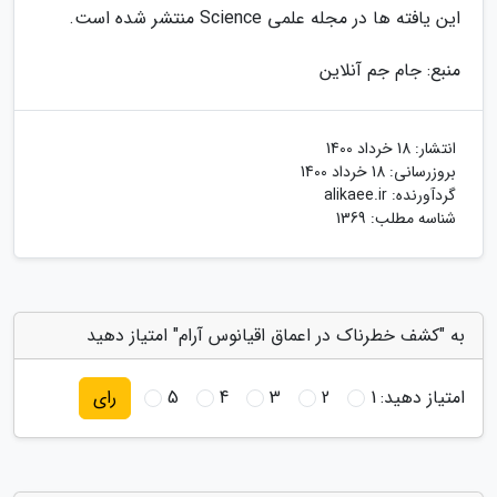
این یافته ها در مجله علمی Science منتشر شده است.
منبع: جام جم آنلاین
انتشار:
18 خرداد 1400
بروزرسانی:
18 خرداد 1400
گردآورنده:
alikaee.ir
شناسه مطلب: 1369
به "کشف خطرناک در اعماق اقیانوس آرام" امتیاز دهید
امتیاز دهید:
1
2
3
4
5
رای