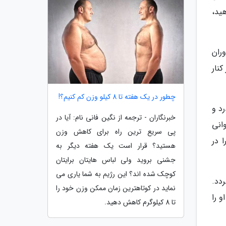
ید،
ران
نار
چطور در یک هفته تا 8 کیلو وزن کم کنیم؟!
د و
خبرنگاران - ترجمه از نگین فانی نام: آیا در
انی
پی سریع ترین راه برای کاهش وزن
 در
هستید؟ قرار است یک هفته دیگر به
جشنی بروید ولی لباس هایتان برایتان
کوچک شده اند؟ این رژیم به شما یاری می
دد.
نماید در کوتاهترین زمان ممکن وزن خود را
 را
تا 8 کیلوگرم کاهش دهید.