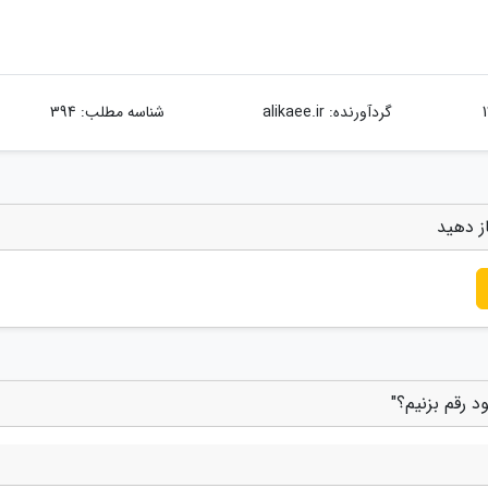
گردآورنده:
alikaee.ir
شناسه مطلب: 394
از دهید
د رقم بزنیم؟"