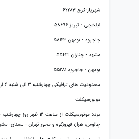
شهریار-کرج 62283
ایلخچی - تبریز 58696
جاجرود - بومهن 58123
مشهد - چناران 55422
بومهن - جاجرود 55281
محدودیت های ترافیکی چهارشنبه 3 الی شنبه 6 اردیبهشت 99
موتورسیکلت
چالوس، هراز، فیروزکوه و محور تهران - سمنان- مش