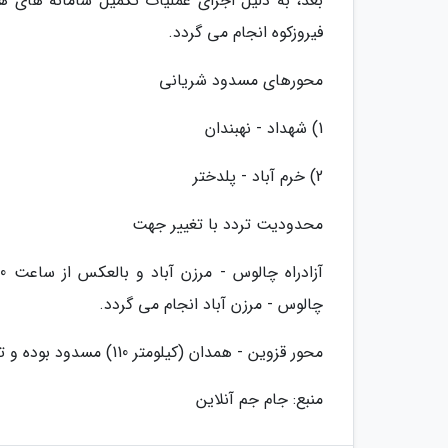
بعد، به دلیل اجرای عملیات تکمیل سامانه های ه
فیروزکوه انجام می گردد.
محورهای مسدود شریانی
1) شهداد - نهبندان
2) خرم آباد - پلدختر
محدودیت تردد با تغییر جهت
چالوس - مرزن آباد انجام می گردد.
محور قزوین - همدان (کیلومتر 110) مسدود بوده و تردد از جهت جایگزین لاین روبرو به صورت دو طرفه انجام می گردد.
منبع: جام جم آنلاین