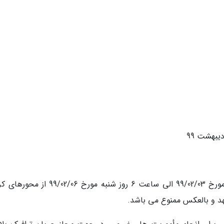
تردد موتورسیکلت از ساعت 12 ظهر روز چهارشنبه مورخ 99/02/03 الی ساعت 6 روز شنبه مورخ 6
هد و بالعکس ممنوع می باشد.