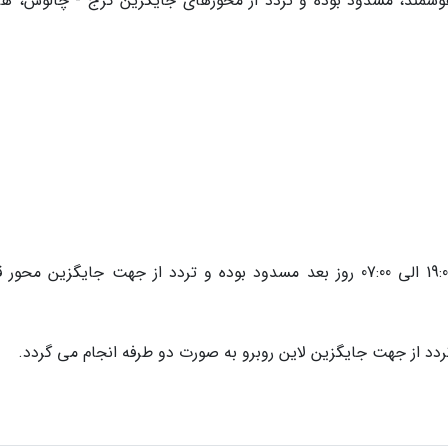
وشمند، مسدود بوده و تردد از محورهای جایگزین کرج - چالوس، هرا
آزادراه چالوس - مرزن آباد و بالعکس از ساعت 19:00 الی 07:00 روز بعد مسدود بوده و تردد از جهت جایگزین مح