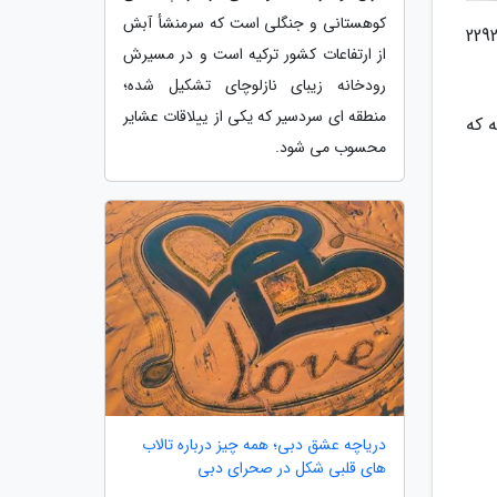
کوهستانی و جنگلی است که سرمنشأ آبش
زارش خبرنگاران، مرکز مدیریت راه های کشور گفت: طی شبانه روز گذشته، بر اساس آخرین اطلاعات دریافتی از 2292
از ارتفاعات کشور ترکیه است و در مسیرش
رودخانه زیبای نازلوچای تشکیل شده؛
منطقه ای سردسیر که یکی از ییلاقات عشایر
ت 4 الی 5 صورت پذیرفته که
محسوب می شود.
دریاچه عشق دبی؛ همه چیز درباره تالاب
های قلبی شکل در صحرای دبی