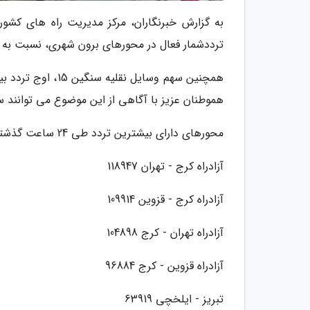
ترددشمار فعال در محورهای برون شهری، نسبت به روز قبل 0.5 درصد کاهش تردد را ن
هموطنان عزیز با آگاهی از این موضوع می توانند س
محورهای دارای بیشترین تردد طی 24 ساعت گذشته
آزادراه کرج - تهران 118947
آزادراه کرج - قزوین 109914
آزادراه تهران - کرج 104898
آزادراه قزوین - کرج 96884
تبریز - ایلخچی 63919