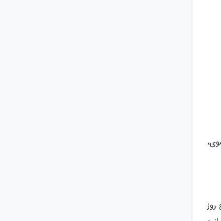
وی،
2 فروردین لغایت 15 خرداد 99، از ساعت 19 الی 7 صبح روز