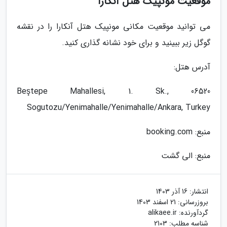
موقعیت مونپیک هتل آنکارا
می توانید موقعیت مکانی مونپیک هتل آنکارا را در نقشه
گوگل زیر ببینید و برای خود نشانه گذاری کنید.
آدرس هتل:
Beştepe Mahallesi, 1. Sk., 06520
Sogutozu/Yenimahalle/Yenimahalle/Ankara, Turkey
منبع: booking.com
منبع: الی گشت
انتشار:
16 آذر 1403
بروزرسانی:
21 اسفند 1403
گردآورنده:
alikaee.ir
شناسه مطلب: 2103