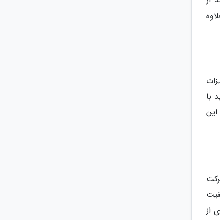
 از
لاوه
زات
د با
این
رکت
فیت
ی از