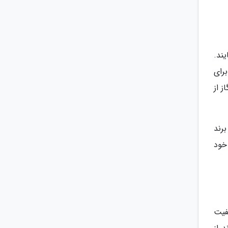
ند.
رای
 از
برند
خود
یفیت