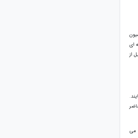
یون
 ای
 از
یند.
اضر
 می