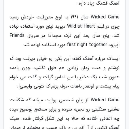
آهنگ قشنگ زیاد داره.
Wicked Game سال 1991 به اوج معروفیت خودش رسید
چون در فیلم Wild at Heart دیوید لینچ مورد استفاده نهاده
شد. پنج سال بعد این ترک مجدادا در سریال Friends
اپیزود first night together مورد استفاده نهاده شد.
ایساک درباره آهنگ گفته: این یکی رو خیلی دیرقت بود که
نوشتم و مدت زمان زیادی هم طول نکشید چون یادمه
همون شب یک دختر با من تماس گرفت و گفت می خوام
بیام پیشت و اونقدر باهات حرف بزنم که نتونی وایسی!.
Wicked Game از زبان شخصی روایت میشه که شکست
عشقی سنگینی رو تجربه نموده و برای مستمع توضیح میده
چه اتفاقی افتاده که حالا به این شکل گرفتار شده. سبک
آهنگ ترکیبی از آر اند بی و راک هست و مطمئنم از صدای