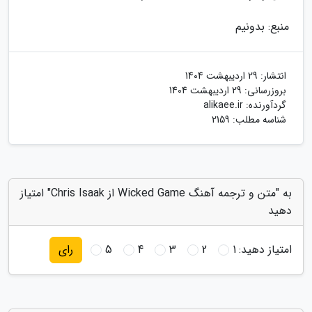
منبع: بدونیم
انتشار:
29 اردیبهشت 1404
بروزرسانی:
29 اردیبهشت 1404
گردآورنده:
alikaee.ir
شناسه مطلب: 2159
به "متن و ترجمه آهنگ Wicked Game از Chris Isaak" امتیاز
دهید
امتیاز دهید:
1
2
3
4
5
رای