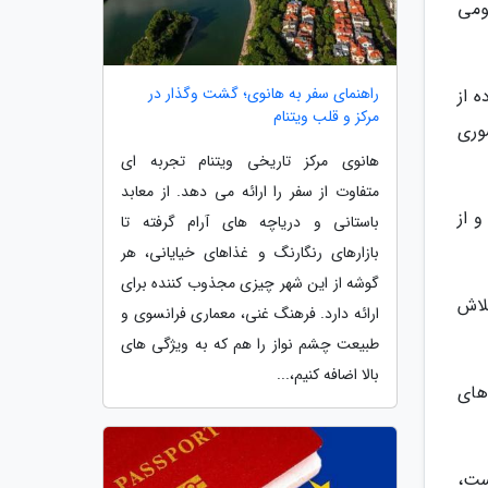
ومی
راهنمای سفر به هانوی؛ گشت وگذار در
ه از
مرکز و قلب ویتنام
وری
هانوی مرکز تاریخی ویتنام تجربه ای
متفاوت از سفر را ارائه می دهد. از معابد
و از
باستانی و دریاچه های آرام گرفته تا
بازارهای رنگارنگ و غذاهای خیایانی، هر
گوشه از این شهر چیزی مجذوب کننده برای
لاش
ارائه دارد. فرهنگ غنی، معماری فرانسوی و
طبیعت چشم نواز را هم که به ویژگی های
بالا اضافه کنیم،...
های
ست،