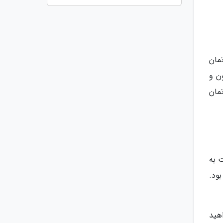
مان
زمین 400 الی 450 متری قیمتی بین 1 الی 4 میلیون و
پارتمان
 به
ود.
هید