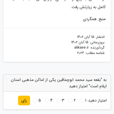
کامل به زیارتش رفت.
منبع: همگردی
انتشار:
15 آبان 1402
بروزرسانی:
15 آبان 1402
گردآورنده:
alikaee.ir
شناسه مطلب: 2026
به "بقعه سید محمد ابوچماقین یکی از اماکن مذهبی استان
ایلام است" امتیاز دهید
امتیاز دهید:
1
2
3
4
5
رای