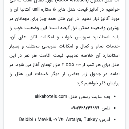
آکا هتل آنتدون (AKKA Antedon) مورد بعدی است که می
خواهیم در آنالیز قیمت هتل های 5 ستاره uall آنتالیا آن را
مورد آنالیز قرار دهیم. در این هتل همه چیز برای مهمانان در
بهترین وضعیت ممکن قرار گرفته است! این وضعیت خوب را
باید استاندارد سرویس خواب و امکانات اتاق های آن،
خدمات تمام و کمال و امکانات تفریحی مختلف و بسیار
استاندارد آن خلاصه نماییم. قیمت اقامت هر نفر در این
هتل برای هر شب از 2.555.000 هزار تومان آغاز می شود. در
ادامه در جدول زیر بعضی از دیگر خدمات این هتل را
برایتان ذکر خواهیم کرد.
وب سایت رسمی هتل: akkahotels.com
تلفن: 0902428249999
آدرس: Beldibi 1 Mevkii, 07994 Antalya, Turkey