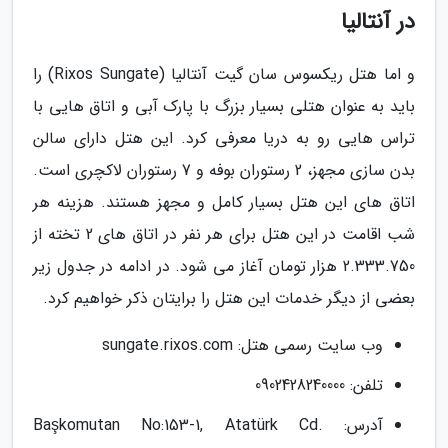
در آنتالیا
و اما هتل ریکسوس سان گیت آنتالیا (Rixos Sungate) را
باید به عنوان هتلی بسیار بزرگ با پارک آبی و اتاق هایی با
تراس هایی رو به دریا معرفی کرد. این هتل دارای سالن
بدن سازی مجهز، 2 رستوران بوفه و 7 رستوران لاکچری است.
اتاق های این هتل بسیار کامل و مجهز هستند. هزینه هر
شب اقامت در این هتل برای هر نفر در اتاق های 2 تخته از
2.333.750 هزار تومان آغاز می شود. در ادامه در جدول زیر
بعضی از دیگر خدمات این هتل را برایتان ذکر خواهیم کرد.
وب سایت رسمی هتل: sungate.rixos.com
تلفن: 0902428240000
آدرس: Başkomutan No:153-1, Atatürk Cd.