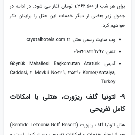
برای هر شب از 1.362.500 تومان آغاز می شود. در ادامه در
جدول زیر بعضی از دیگر خدمات این هتل را برایتان ذکر
خواهیم کرد.
وب سایت رسمی هتل: crystalhotels.com.tr
تلفن: 0902428249797
آدرس: Göynük Mahallesi Başkomutan Atatürk
Caddesi, 2 Mevkii No:139, 35290 Kemer/Antalya,
Turkey
9- لتونیا گلف ریزورت، هتلی با امکانات
کامل تفریحی
هتل لتونیا گلف ریزورت (Sentido Letoonia Golf Resort)
هم از لحاظ خدمات و امکانات تفریحی بسیار کامل است و