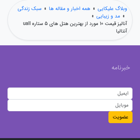
وبلاگ علیکایی
»
همه اخبار و مقاله ها
»
سبک زندگی
»
مد و زیبایی
»
آنالیز قیمت 10 مورد از بهترین هتل های 5 ستاره uall
آنتالیا
خبرنامه
عضویت