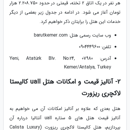
هر نفر در یک اتاق 2 تخته، قیمتی در حدود 2.208.750 هزار
تومان آغاز می شود. در ادامه در جدول زیر بعضی از دیگر
خدمات این هتل را برایتان ذکر خواهیم کرد.
وب سایت رسمی هتل: barutkemer.com
تلفن: 0904449600
آدرس: Yeni, Atatürk Blv. No:24, 07980
Kemer/Antalya, Turkey
2- آنالیز قیمت و امکانات هتل uall کالیستا
لاکچری ریزورت
هتل بعدی که علاوه بر آنالیز امکانات آن می خواهیم به
آنالیز قیمت هتل های 5 ستاره uall آنتالیا درباره آن
بپردازیم، هتل کالیستا لاکچری ریزورت (Calista Luxury