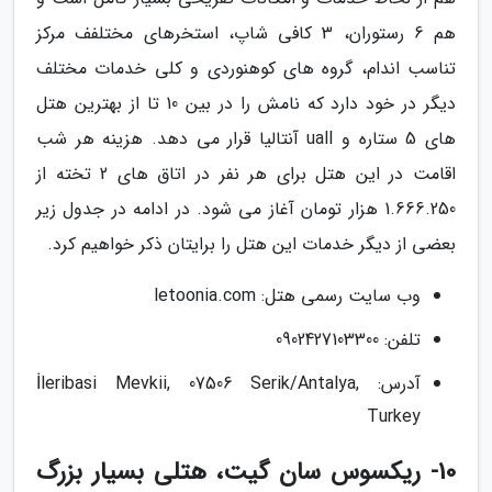
هم 6 رستوران، 3 کافی شاپ، استخرهای مختلفف مرکز
تناسب اندام، گروه های کوهنوردی و کلی خدمات مختلف
دیگر در خود دارد که نامش را در بین 10 تا از بهترین هتل
های 5 ستاره و uall آنتالیا قرار می دهد. هزینه هر شب
اقامت در این هتل برای هر نفر در اتاق های 2 تخته از
1.666.250 هزار تومان آغاز می شود. در ادامه در جدول زیر
بعضی از دیگر خدمات این هتل را برایتان ذکر خواهیم کرد.
وب سایت رسمی هتل: letoonia.com
تلفن: 0902427103300
آدرس: İleribasi Mevkii, 07506 Serik/Antalya,
Turkey
10- ریکسوس سان گیت، هتلی بسیار بزرگ