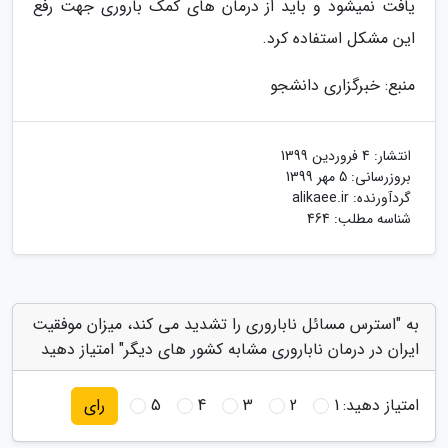
یافت نمیشود و باید از درمان های کمک باروری جهت رفع
این مشکل استفاده کرد.
منبع: خبرگزاری دانشجو
انتشار:
4 فروردین 1399
بروزرسانی:
5 مهر 1399
گردآورنده:
alikaee.ir
شناسه مطلب: 464
به "استرس مسائل ناباروری را تشدید می کند، میزان موفقیت
ایران در درمان ناباروری مشابه کشور های دیگر" امتیاز دهید
امتیاز دهید:
1
2
3
4
5
رای