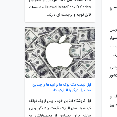
Pro نسخه سال 2020 میلادی و همچنین
Huawei MateBook D Series مشخصات
ظرافت، زیبایی، کارایی و استفاده از به روزترین قابلیت های موجود، از ویژگی هایی محسوب می شود که Y9s Huawei را
قابل توجه و برجسته ای دارند.
ربین
نسور 48 مگاپیسکلی بسیار
نین
د.
وشی
سر کشور
اپل قیمت مک بوک ها و آیپدها و چندین
محصول دیگر را افزایش داد
طه و
اپل فروشگاه آنلاین خود را پس از یک توقف
هدست بی
کوتاه، با اعمال افزایش قیمت چشمگیر و بی
سابقه برای بسیاری از محصولاتش به