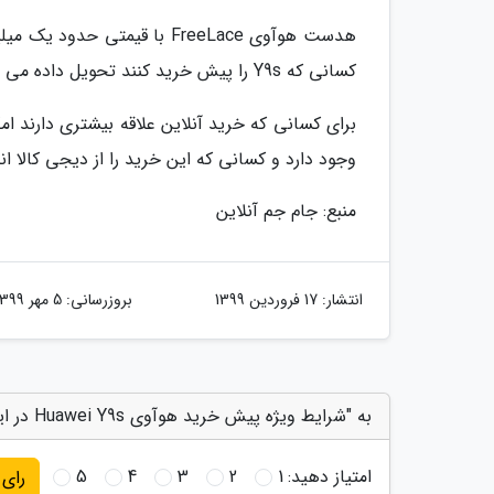
هدست هوآوی FreeLace با قیم
کسانی که Y9s را پیش خرید کنند تحویل داده می شود.
وجود دارد و کسانی که این خرید را از دیجی کالا ا
منبع: جام جم آنلاین
انتشار:
17 فروردین 1399
بروزرسانی:
5 مهر 1399
به "شرایط ویژه پیش خرید هوآوی Huawei Y9s در ایران" امتیاز دهید
امتیاز دهید:
1
2
3
4
5
رای