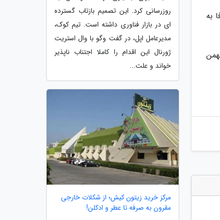
روزرسانی کرد. این تصمیم بازتاب گسترده
ا به
ای در بازار فناوری داشته است. تیم کوک،
مدیرعامل اپل، در گفت وگو با وال استریت
ژورنال این اقدام را کاملا اجتناب ناپذیر
اقه بیشتری دارند امکان پیش خرید Y9s 2019 در سایت دیجیکالا از ساعت 10 صبح روز 16 بهمن
خواند و علت...
مرکز خرید زیتون کیش؛ از شکلات خارجی
مقرون به صرفه تا عطر و ادکلن!