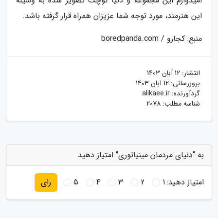
امیدوارم این مجموعه و دنیا کوچک تصویر شده به وسیله
این هنرمند، مورد توجه شما عزیزان همراه قرار گرفته باشد.
منبع: کجارو / boredpanda.com
انتشار:
12 آبان 1403
بروزرسانی:
12 آبان 1403
گردآورنده:
alikaee.ir
شناسه مطلب: 2078
به "دنیای مردمان مینیاتوری" امتیاز دهید
امتیاز دهید:
1
2
3
4
5
رای